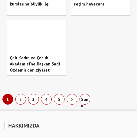
kurslarına büyük ilgi
seçim heyecanı
Çalı Kadın ve Çocuk
Akademisi’ne Başkan Şadi
Özdemir’den ziyaret
1
2
3
4
5
Son
»
HAKKIMIZDA